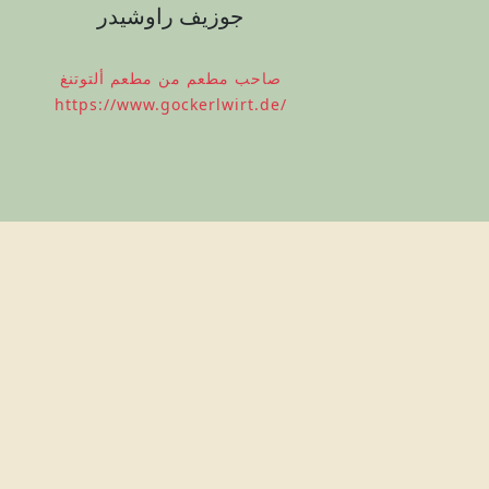
جوزيف راوشيدر
صاحب مطعم من مطعم ألتوتنغ
https://www.gockerlwirt.de/