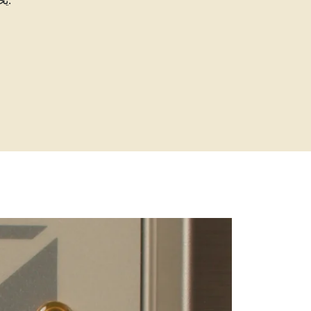
يحتل رضاك مركز الصدارة - فنحن نُكيِّف منتجاتنا حسب توقعاتك.